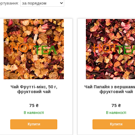
Чай Фрутті-мікс, 50 г,
Чай Папайя з вершками,
фруктовий чай
фруктовий чай
75 ₴
75 ₴
В наявності
В наявності
Купити
Купити