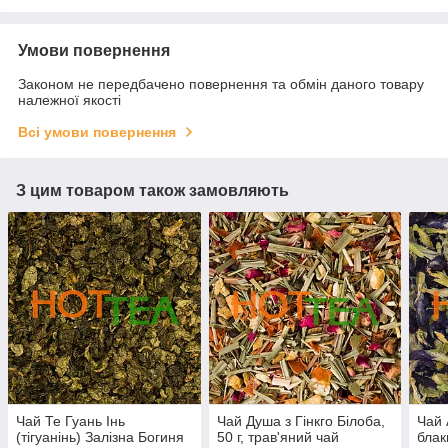
Умови повернення
Законом не передбачено повернення та обмін даного товару
належної якості
Всі умови повернення
З цим товаром також замовляють
Чай Те Гуань Інь
Чай Душа з Гінкго Білоба,
Чай 
(тігуанінь) Залізна Богиня
50 г, трав'яний чай
блак