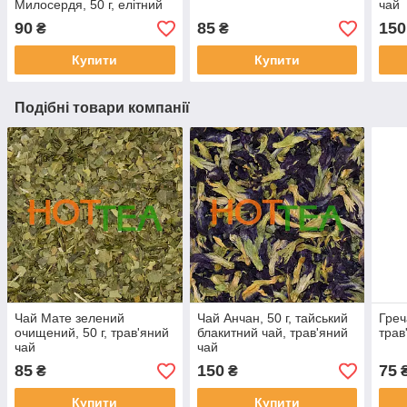
Милосердя, 50 г, елітний
чай
китайський чай улун
90
85
150
₴
₴
Купити
Купити
Подібні товари компанії
Чай Мате зелений
Чай Анчан, 50 г, тайський
Греч
очищений, 50 г, трав'яний
блакитний чай, трав'яний
трав
чай
чай
85
150
75
₴
₴
Купити
Купити