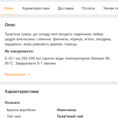
Опис
Характеристики
Доставка
Оплата
Умови п
Опис
Трав'яна суміш, до складу якої входять лакричник, імбир,
цедра апельсина і лимона, фенхель, кориця, м'ята, гвоздика,
кардамон, кора ріжкового дерева, перець.
Як заварювати:
5-10 г на 150-200 мл гарячої води температурою близько 85-
95°С. Заварювати 5-7 хвилин.
Приховати
Характеристики
Основні
Країна виробник
Німеччина
Тип чаю
Трав'яний чай