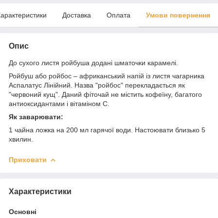
арактеристики
Доставка
Оплата
Умови повернення
Опис
До сухого листя ройбуша додані шматочки карамелі.
Ройбуш або ройбос – африканський напій із листя чагарника
Аспалатус Лінійний. Назва "ройбос" перекладається як
"червоний кущ". Даний фіточай не містить кофеїну, багатого
антиоксидантами і вітаміном С.
Як заварювати:
1 чайна ложка на 200 мл гарячої води. Настоювати близько 5
хвилин.
Приховати
Характеристики
Основні