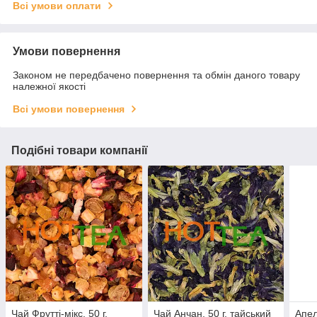
Всі умови оплати
Умови повернення
Законом не передбачено повернення та обмін даного товару
належної якості
Всі умови повернення
Подібні товари компанії
Чай Фрутті-мікс, 50 г,
Чай Анчан, 50 г, тайський
Апе